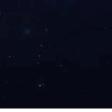
COPYRIG
Email：wendy.xia@tj-shunjie.com
安博平台
|
米兰游戏官网
|
MK体育·（国际）官方网站
|
开云唯一官网_
开云(中国)
|
乐鱼官方网站
|
九游app登录入口
|
开云手机站官方版网站
登录入口
|
九游app官方端入口
|
米兰app官方官网
|