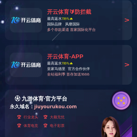
产品中心
Product
博世
科世达
泰科
莫莱克斯
李尔
安波福
矢崎
大众