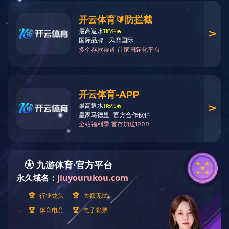
产品中心
Product
博世
科世达
泰科
莫莱克斯
李尔
安波福
矢崎
大众