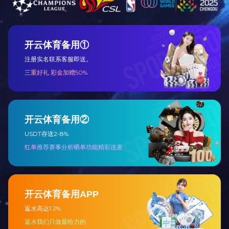
型号：64323-1039
库存：
查看产品>>
类别：护套
型号：31380-1100
库存：
查看产品>>
1