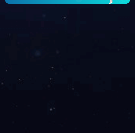
COPYRIG
Email：wendy.xia@tj-shunjie.com
安博平台
|
米兰游戏官网
|
MK体育·（国际）官方网站
|
开云唯一官网_
开云(中国)
|
乐鱼官方网站
|
九游app登录入口
|
开云手机站官方版网站
登录入口
|
九游app官方端入口
|
米兰app官方官网
|