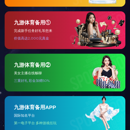
跳转到：
总共：4 条文章， 当前：1/1 页
地址：天津市西青区海泰大道与创新六路
交叉路口东360研发总部A座8楼
电话：022-87938086 / 13920262307