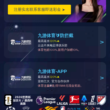
住友
赫尔思曼
KET
KUM
FEP
护套