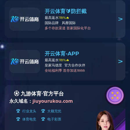
产品中心
Product
博世
科世达
泰科
莫莱克斯
李尔
安波福
矢崎
大众