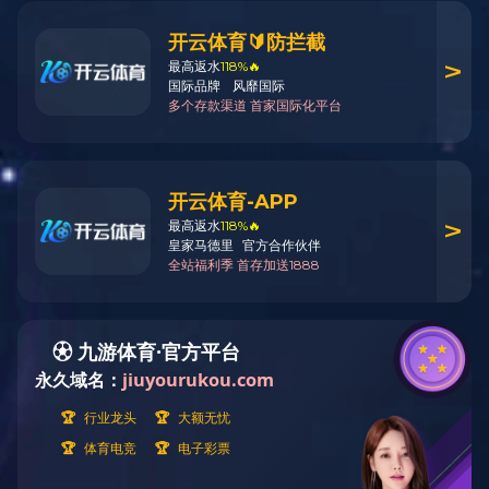
产品中心
Product
博世
科世达
泰科
莫莱克斯
李尔
安波福
矢崎
大众