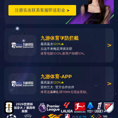
住友
赫尔思曼
KET
KUM
FEP
护套