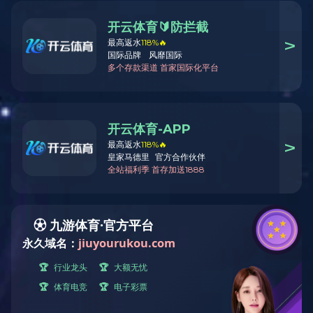
产品中心
Product
博世
科世达
泰科
莫莱克斯
李尔
安波福
矢崎
大众