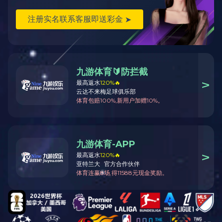
住友
赫尔思曼
KET
KUM
FEP
护套