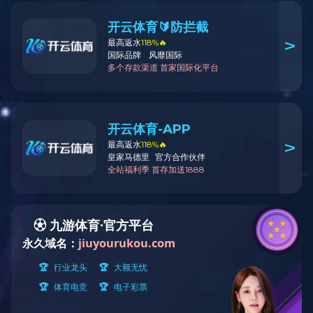
产品中心
Product
博世
科世达
泰科
莫莱克斯
李尔
安波福
矢崎
大众