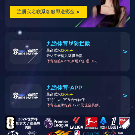
住友
赫尔思曼
KET
KUM
FEP
护套